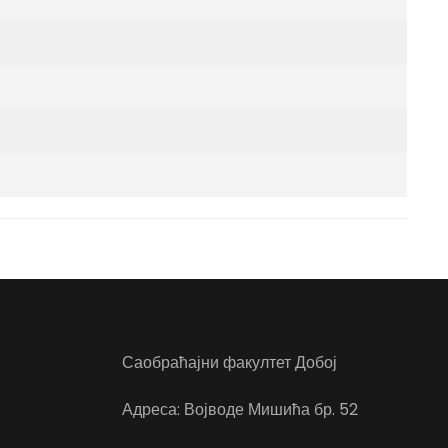
Саобраћајни факултет Добој
Адреса: Војводе Мишића бр. 52