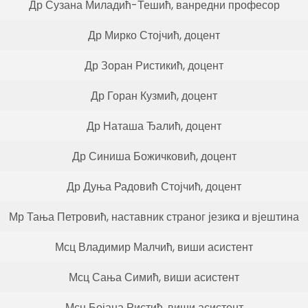
Др Сузана Миладић-Тешић, ванредни професор
Др Мирко Стојчић, доцент
Др Зоран Ристикић, доцент
Др Горан Кузмић, доцент
Др Наташа Ђалић, доцент
Др Синиша Божичковић, доцент
Др Дуња Радовић Стојчић, доцент
Мр Тања Петровић, наставник страног језикa и вјештина
Мсц Владимир Малчић, виши асистент
Мсц Сања Симић, виши асистент
Мсц Бојана Ристић, виши асистент