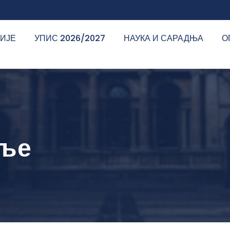
ДИЈЕ
УПИС 2026/2027
НАУКА И САРАДЊА
О
бље