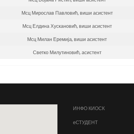
Мсц Мирослав Павловић, виши асистент
Мсц Елдина Хускановић, виши асистент
Мсц Милан Еремија, виши асистент
Светко Милутиновић, асистент
ИНФО КИОСК
еСТУДЕНТ