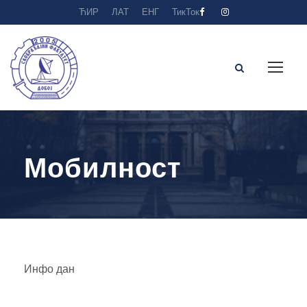
ЋИР
ЛАТ
ЕНГ
ТикТок
Мобилност
Инфо дан