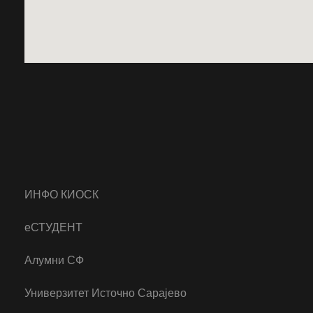
ИНФО КИОСК
еСТУДЕНТ
Алумни СФ
Универзитет Источно Сарајево