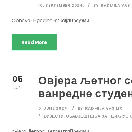
10. SEPTEMBER 2024.
BY
RADMILA VASI
Obnova-I-godine-studijaПреузми
Read More
Овјера љетног с
05
JUN
ванредне студе
5. JUNE 2024.
BY
RADMILA VASILIC
ВИЈЕСТИ
,
ОБАВЈЕШТЕЊА ЗА I ЦИКЛУС 
ovjera-ljetnog-semestraПреузми