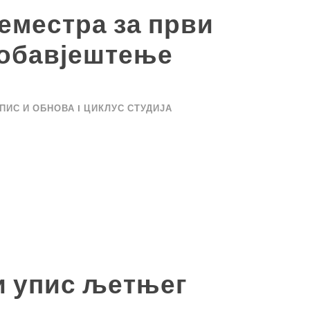
еместра за први
-обавјештење
ПИС И ОБНОВА I ЦИКЛУС СТУДИЈА
и упис љетњег