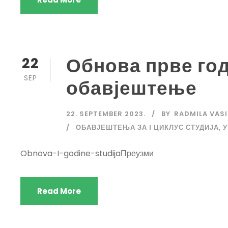
Обнова прве год
22
SEP
обавјештење
22. SEPTEMBER 2023.
BY
RADMILA VASI
ОБАВЈЕШТЕЊА ЗА I ЦИКЛУС СТУДИЈА
,
У
Obnova-I-godine-studijaПреузми
Read More