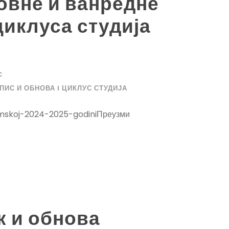
овне и ванредне
циклуса студија
C
ПИС И ОБНОВА I ЦИКЛУС СТУДИЈА
mskoj-2024-2025-godiniПреузми
к и обнова