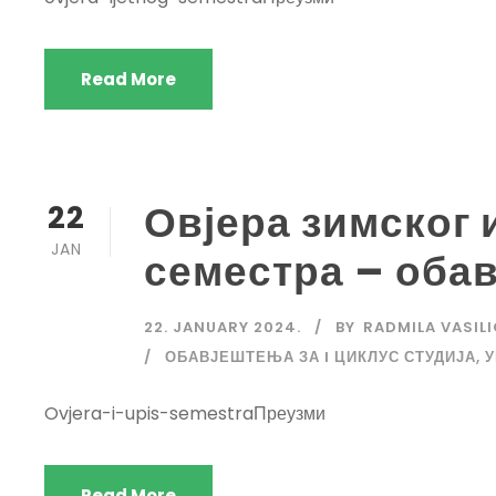
Read More
Овјера зимског 
22
JAN
семестра – оба
22. JANUARY 2024.
BY
RADMILA VASIL
ОБАВЈЕШТЕЊА ЗА I ЦИКЛУС СТУДИЈА
,
У
Ovjera-i-upis-semestraПреузми
Read More