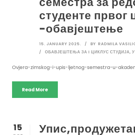
семестра за ред
студенте првог 
-обавјештење
15. JANUARY 2025.
BY
RADMILA VASILI
ОБАВЈЕШТЕЊА ЗА I ЦИКЛУС СТУДИЈА
,
У
Ovjera-zimskog-i-upis-ljetnog-semestra-u-akade
Read More
Упис,продужета
15