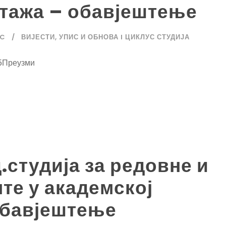
стажа – обавјештење
IC
ВИЈЕСТИ
,
УПИС И ОБНОВА I ЦИКЛУС СТУДИЈА
5Преузми
.студија за редовне и
те у академској
обавјештење