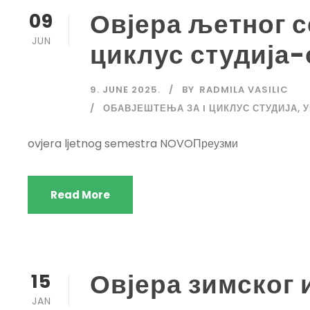
Овјера љетног с
09
JUN
циклус студија
9. JUNE 2025.
BY
RADMILA VASILIC
ОБАВЈЕШТЕЊА ЗА I ЦИКЛУС СТУДИЈА
,
У
ovjera ljetnog semestra NOVOПреузми
Read More
Овјера зимског 
15
JAN