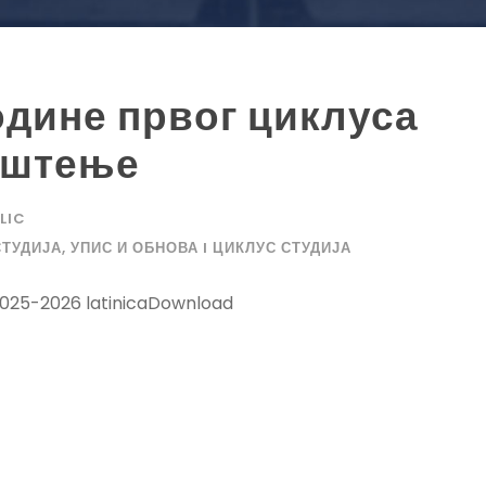
одине првог циклуса
јештење
LIC
СТУДИЈА
,
УПИС И ОБНОВА I ЦИКЛУС СТУДИЈА
2025-2026 latinicaDownload