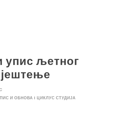
и упис љетног
вјештење
IC
ПИС И ОБНОВА I ЦИКЛУС СТУДИЈА