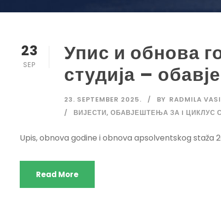
Упис и обнова г
23
SEP
студија – обав
23. SEPTEMBER 2025.
BY
RADMILA VASI
ВИЈЕСТИ
,
ОБАВЈЕШТЕЊА ЗА I ЦИКЛУС 
Upis, obnova godine i obnova apsolventskog staža 
Read More