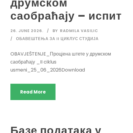
друмском
саобраћају – испит
26. JUNE 2026.
BY
RADMILA VASILIC
ОБАВЕШТЕЊА ЗА II ЦИКЛУС СТУДИЈА
OBAVJEŠTENJE_Процјена штете у друмском
саобраћају _II ciklus
usmeni_25_06_2026Download
Read More
Базе података у