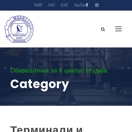
ЋИР
ЛАТ
ЕНГ
ТикТок
Обавештења за II циклус студија
Category
Терминали и