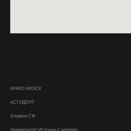
ИНФО КИОСК
еСТУДЕНТ
Алумни СФ
Универзитет Источно Сарајево