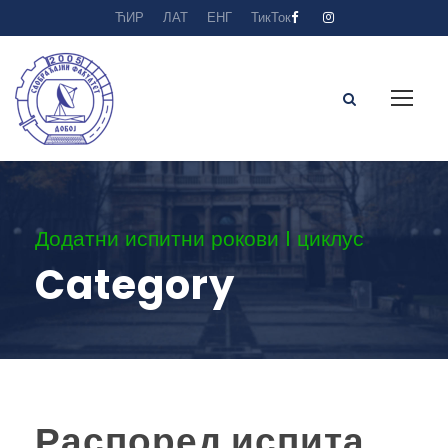
ЋИР
ЛАТ
ЕНГ
ТикТок
Додатни испитни рокови I циклус
Category
Распоред испита