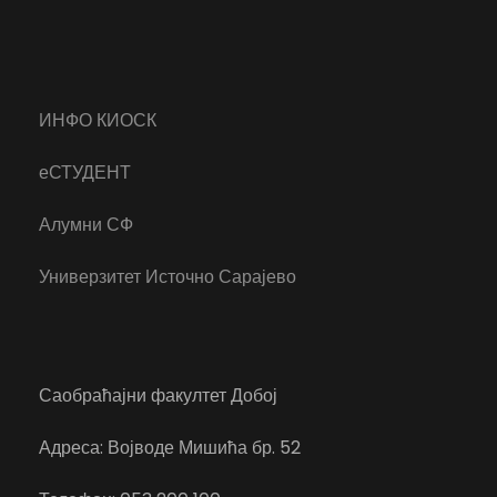
ИНФО КИОСК
еСТУДЕНТ
Алумни СФ
Универзитет Источно Сарајево
Саобраћајни факултет Добој
Адреса: Војводе Мишића бр. 52