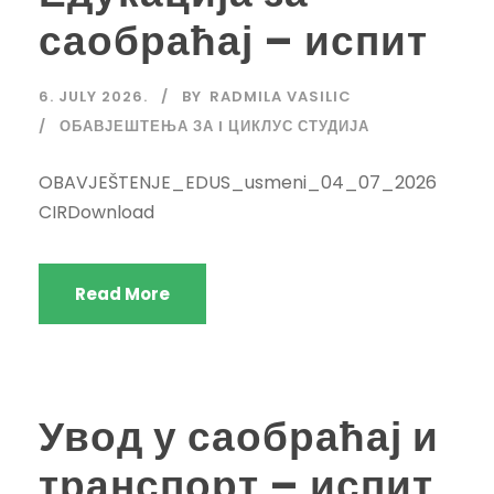
саобраћај – испит
6. JULY 2026.
BY
RADMILA VASILIC
ОБАВЈЕШТЕЊА ЗА I ЦИКЛУС СТУДИЈА
OBAVJEŠTENJE_EDUS_usmeni_04_07_2026
CIRDownload
Read More
Увод у саобраћај и
транспорт – испит