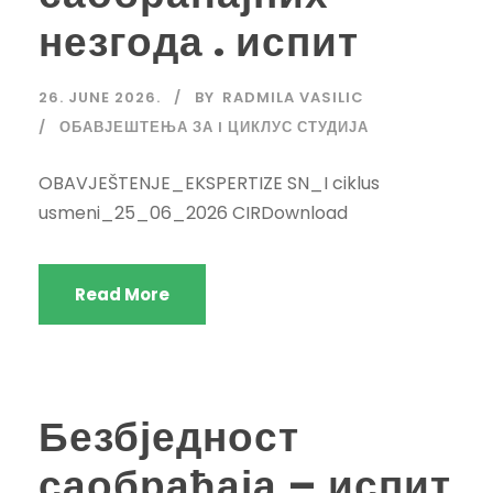
незгода . испит
26. JUNE 2026.
BY
RADMILA VASILIC
ОБАВЈЕШТЕЊА ЗА I ЦИКЛУС СТУДИЈА
OBAVJEŠTENJE_EKSPERTIZE SN_I ciklus
usmeni_25_06_2026 CIRDownload
Read More
Безбједност
саобраћаја – испит