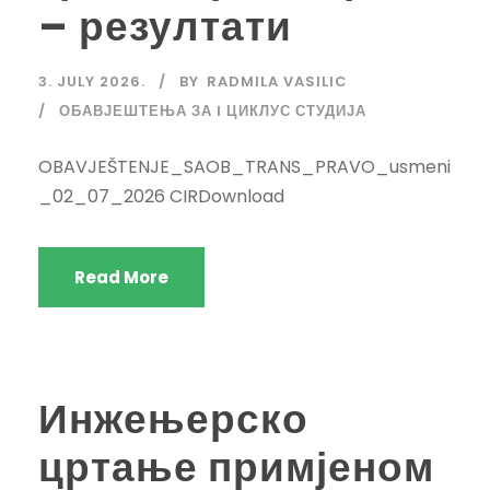
– резултати
3. JULY 2026.
BY
RADMILA VASILIC
ОБАВЈЕШТЕЊА ЗА I ЦИКЛУС СТУДИЈА
OBAVJEŠTENJE_SAOB_TRANS_PRAVO_usmeni
_02_07_2026 CIRDownload
Read More
Инжењерско
цртање примјеном