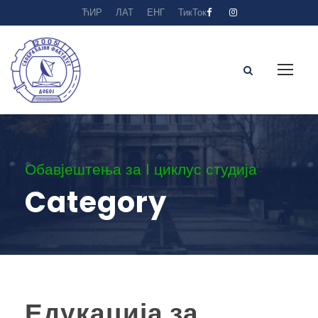
ЋИР
ЛАТ
ЕНГ
ТикТок
Обавјештења за I циклус студија
Category
Едукација за