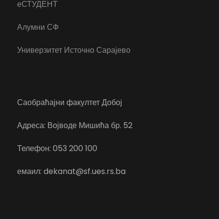
еСТУДЕНТ
Алумни СФ
Универзитет Источно Сарајево
Саобраћајни факултет Добој
Адреса: Војводе Мишића бр. 52
Телефон: 053 200 100
емаил: dekanat@sf.ues.rs.ba