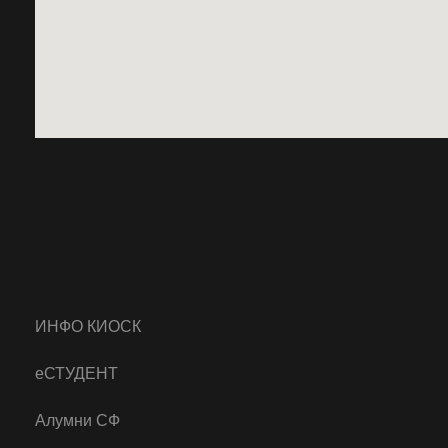
ИНФО КИОСК
еСТУДЕНТ
Алумни СФ