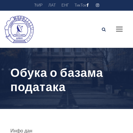
ЋИР
ЛАТ
ЕНГ
ТикТок
Обука о базама
података
Инфо дан