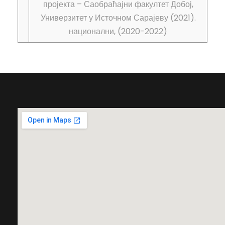
пројекта – Саобраћајни факултет Добој,
Универзитет у Источном Сарајеву (2021).
национални, (2020-2022)