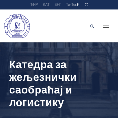
ЋИР
ЛАТ
ЕНГ
ТикТок
Катедра за
жељезнички
саобраћај и
логистику