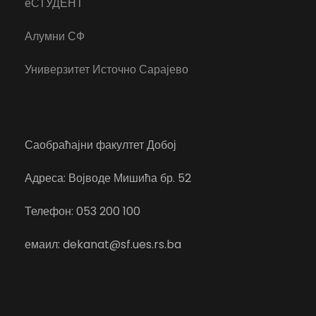
еСТУДЕНТ
Алумни СФ
Универзитет Источно Сарајево
Саобраћајни факултет Добој
Адреса: Војводе Мишића бр. 52
Телефон: 053 200 100
емаил: dekanat@sf.ues.rs.ba