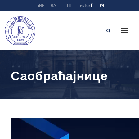
ЋИР
ЛАТ
ЕНГ
ТикТок
Саобраћајнице