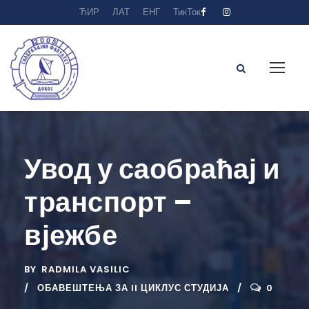
ЋИР
ЛАТ
ЕНГ
ТикТок
Увод у саобраћај и
транспорт –
вјежбе
BY
RADMILA VASILIC
ОБАВЕШТЕЊА ЗА II ЦИКЛУС СТУДИЈА
0