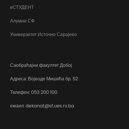
еСТУДЕНТ
Алумни СФ
Универзитет Источно Сарајево
Саобраћајни факултет Добој
Адреса: Војводе Мишића бр. 52
Телефон: 053 200 100
емаил: dekanat@sf.ues.rs.ba