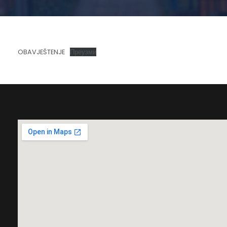
OBAVJEŠTENJE
Преузми