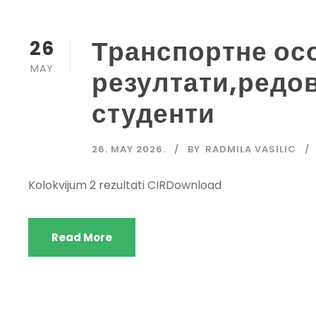
Транспортне ос
26
MAY
резултати,редо
студенти
26. MAY 2026.
BY
RADMILA VASILIC
Kolokvijum 2 rezultati CIRDownload
Read More