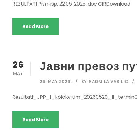
REZULTATI Pism.isp. 22.05. 2026. doc CIRDownload
Read More
Јавни превоз пу
26
MAY
26. MAY 2026.
BY
RADMILA VASILIC
Rezultati_JPP_I_kolokvijum_20260520_II_termin
Read More