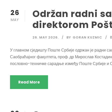
Održan radni s
26
MAY
direktorom Pošt
26. MAY 2026.
BY
GORAN KUZMIC
У главном сједишту Поште Србије одржан је радни са
Саобраћајног факултета, проф. др Мирослав Костади
пословно-техничке сарадње између Поште Србије и С
Read More