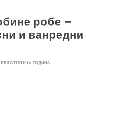
обине робе –
вни и ванредни
РЕЗУЛТАТИ IV ГОДИНА