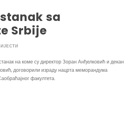
astanak sa
e Srbije
ВИЈЕСТИ
станак на коме су директор Зоран Анђелковић и декан
новић, договорили израду нацрта меморандума
аобраћајног факултета.