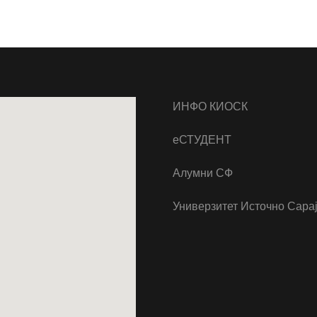
ИНФО КИОСК
еСТУДЕНТ
Алумни СФ
Универзитет Источно Сара