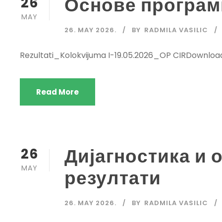
Основе програм
26
MAY
26. MAY 2026.
BY
RADMILA VASILIC
Rezultati_Kolokvijuma I-19.05.2026_OP CIRDownloa
Read More
Дијагностика и
26
MAY
резултати
26. MAY 2026.
BY
RADMILA VASILIC