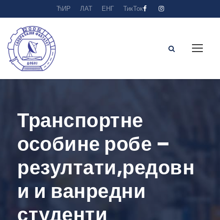
ЋИР
ЛАТ
ЕНГ
ТикТок
Транспортне
особине робе –
резултати,редовн
и и ванредни
студенти