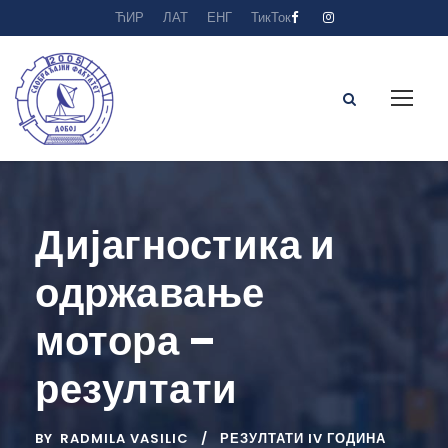
ЋИР
ЛАТ
ЕНГ
ТикТок
Дијагностика и
одржавање
мотора –
резултати
BY
RADMILA VASILIC
РЕЗУЛТАТИ IV ГОДИНА