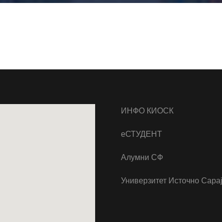
ИНФО КИОСК
еСТУДЕНТ
Алумни СФ
Универзитет Источно Сара