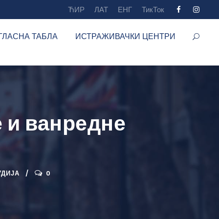
ЋИР
ЛАТ
ЕНГ
ТикТок
ГЛАСНА ТАБЛА
ИСТРАЖИВАЧКИ ЦЕНТРИ
е и ванредне
УДИЈА
0