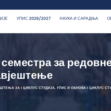
ДИЈЕ
УПИС 2026/2027
НАУКА И САРАДЊА
О
 семестра за редовн
авјештење
ШТЕЊА ЗА I ЦИКЛУС СТУДИЈА
,
УПИС И ОБНОВА I ЦИКЛУС СТ