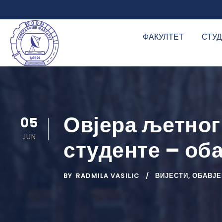
ФАКУЛТЕТ
СТУ
Овјера љетног
05
JUN
студенте – об
BY
RADMILA VASILIC
ВИЈЕСТИ
,
ОБАВЈЕ