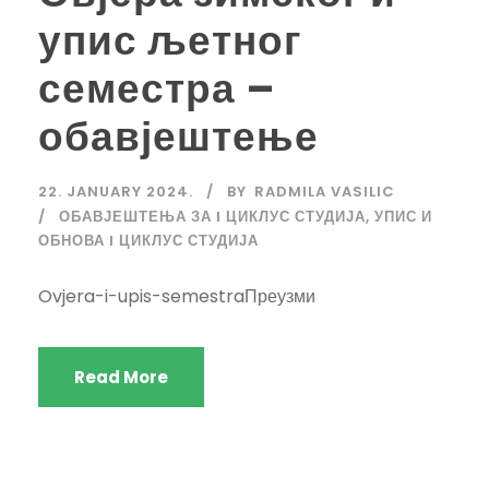
упис љетног
семестра –
обавјештење
22. JANUARY 2024.
BY
RADMILA VASILIC
ОБАВЈЕШТЕЊА ЗА I ЦИКЛУС СТУДИЈА
,
УПИС И
ОБНОВА I ЦИКЛУС СТУДИЈА
Ovjera-i-upis-semestraПреузми
Read More