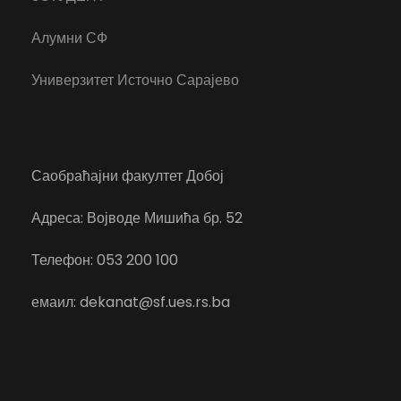
Алумни СФ
Универзитет Источно Сарајево
Саобраћајни факултет Добој
Адреса: Војводе Мишића бр. 52
Телефон: 053 200 100
емаил: dekanat@sf.ues.rs.ba