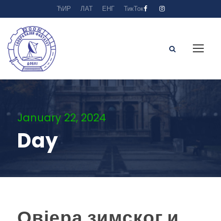
ЋИР
ЛАТ
ЕНГ
ТикТок
January 22, 2024
Day
Овјера зимског и