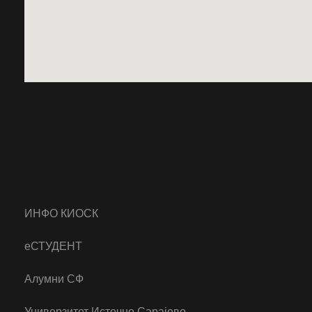
ИНФО КИОСК
еСТУДЕНТ
Алумни СФ
Универзитет Источно Сарајево