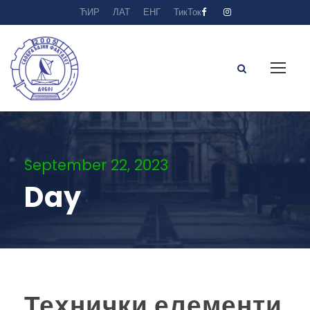
ЋИР
ЛАТ
ЕНГ
ТикТок
September 22, 2023
Day
Технички елементи