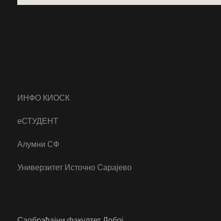
ИНФО КИОСК
еСТУДЕНТ
Алумни СФ
Универзитет Источно Сарајево
Саобраћајни факултет Добој