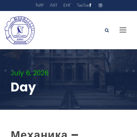
ЋИР
ЛАТ
ЕНГ
ТикТок
July 6, 2026
Day
Механика –