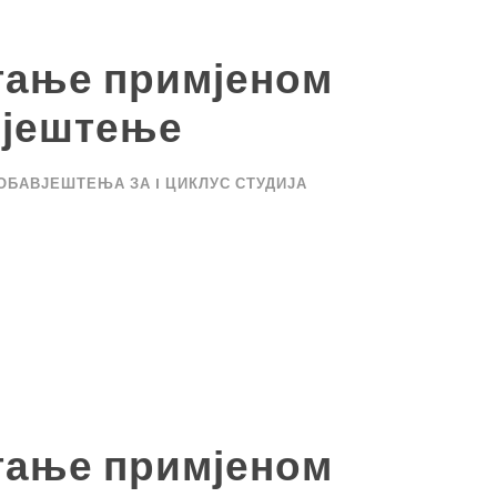
тање примјеном
вјештење
ОБАВЈЕШТЕЊА ЗА I ЦИКЛУС СТУДИЈА
тање примјеном