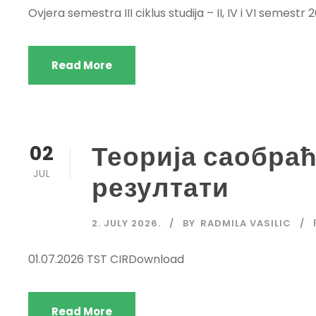
Ovjera semestra III ciklus studija – II, IV i VI semes
Read More
Теорија саобраћ
02
JUL
резултати
2. JULY 2026.
BY
RADMILA VASILIC
01.07.2026 TST CIRDownload
Read More