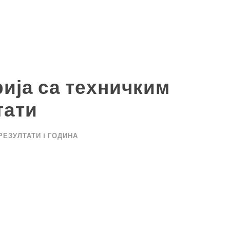
ија са техничким
тати
РЕЗУЛТАТИ I ГОДИНА