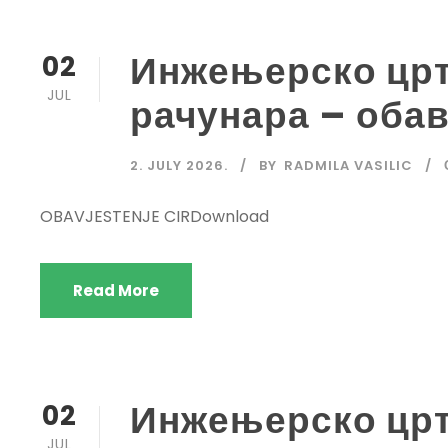
Инжењерско цр
02
JUL
рачунара – оба
2. JULY 2026.
BY
RADMILA VASILIC
OBAVJESTENJE CIRDownload
Read More
Инжењерско цр
02
JUL