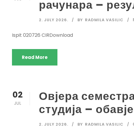
рачунара – резу
2. JULY 2026.
BY
RADMILA VASILIC
Ispit 020726 CIRDownload
Read More
Овјера семестра
02
JUL
студија – обав
2. JULY 2026.
BY
RADMILA VASILIC