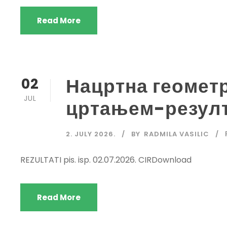
Read More
Нацртна геометр
02
JUL
цртањем-резул
2. JULY 2026.
BY
RADMILA VASILIC
REZULTATI pis. isp. 02.07.2026. CIRDownload
Read More