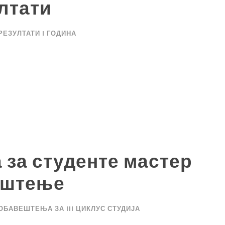
лтати
РЕЗУЛТАТИ I ГОДИНА
 за студенте мастер
јештење
ОБАВЕШТЕЊА ЗА III ЦИКЛУС СТУДИЈА