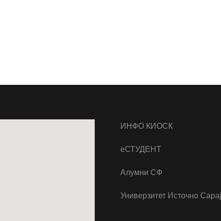
ИНФО КИОСК
еСТУДЕНТ
Алумни СФ
Универзитет Источно Сара