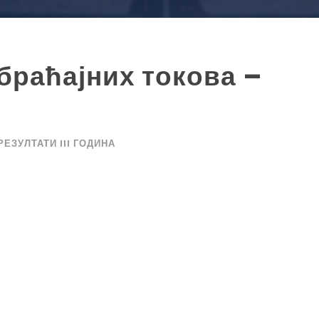
браћајних токова –
РЕЗУЛТАТИ III ГОДИНА