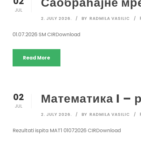
Саобраћајне мр
02
JUL
2. JULY 2026.
BY
RADMILA VASILIC
01.07.2026 SM CIRDownload
Read More
Математика I – 
02
JUL
2. JULY 2026.
BY
RADMILA VASILIC
Rezultati ispita MAT1 01072026 CIRDownload