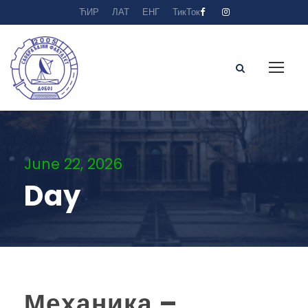
ЋИР
ЛАТ
ЕНГ
ТикТок
June 22, 2026
Day
Механика –