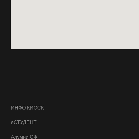
ИНФО КИОСК
еСТУДЕНТ
Алумни СФ