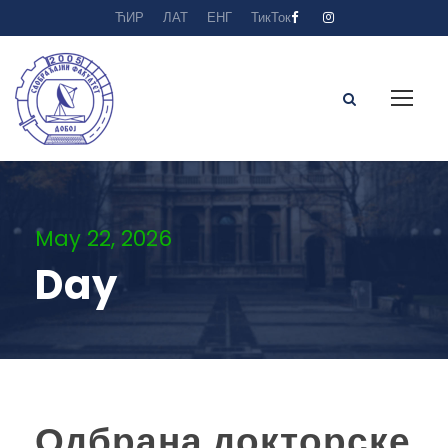
ЋИР
ЛАТ
ЕНГ
ТикТок
May 22, 2026
Day
Одбрана докторске