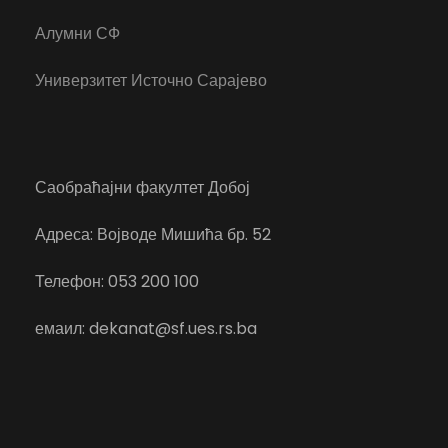
Алумни СФ
Универзитет Источно Сарајево
Саобраћајни факултет Добој
Адреса: Војводе Мишића бр. 52
Телефон: 053 200 100
емаил: dekanat@sf.ues.rs.ba