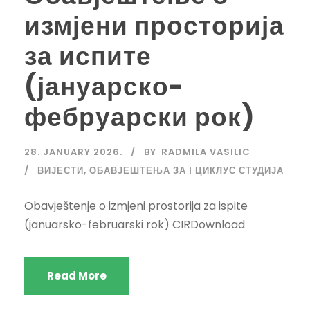
измјени просторија
за испите
(јануарско-
фебруарски рок)
28. JANUARY 2026.
BY
RADMILA VASILIC
ВИЈЕСТИ
,
ОБАВЈЕШТЕЊА ЗА I ЦИКЛУС СТУДИЈА
Obavještenje o izmjeni prostorija za ispite
(januarsko-februarski rok) CIRDownload
Read More