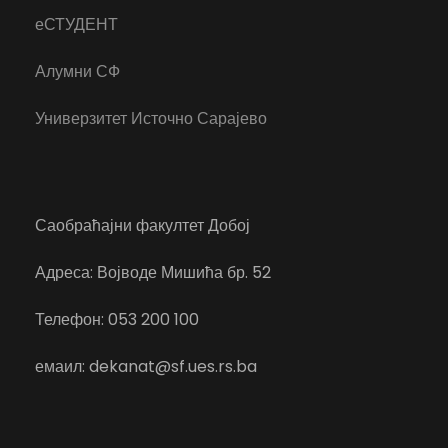
еСТУДЕНТ
Алумни СФ
Универзитет Источно Сарајево
Саобраћајни факултет Добој
Адреса: Војводе Мишића бр. 52
Телефон: 053 200 100
емаил: dekanat@sf.ues.rs.ba