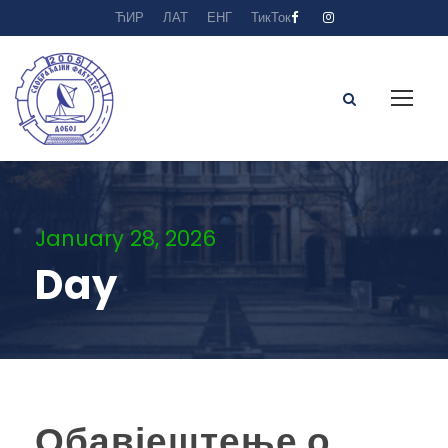
ЋИР
ЛАТ
ЕНГ
ТикТок
January 28, 2026
Day
Обавјештење о