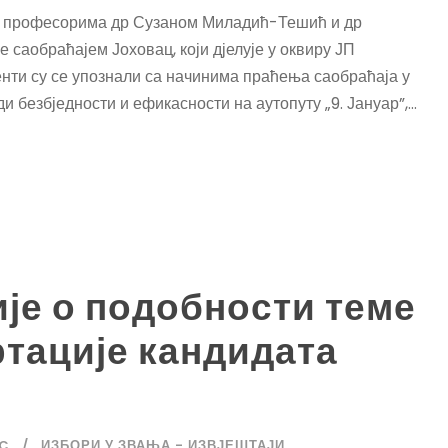
 са професорима др Сузаном Миладић-Тешић и др
саобраћајем Јоховац, који дјелује у оквиру ЈП
енти су се упознали са начинима праћења саобраћаја у
 безбједности и ефикасности на аутопуту „9. Јануар”,...
је о подобности теме
тације кандидата
IC
ИЗБОРИ У ЗВАЊА - ИЗВЈЕШТАЈИ