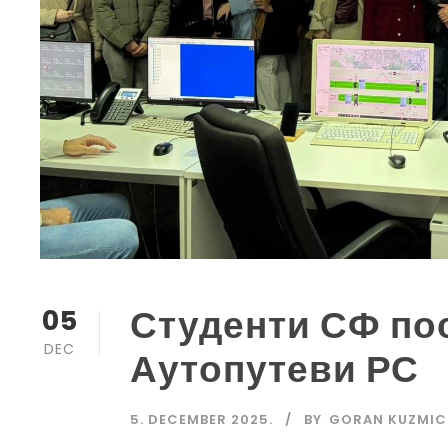
Студенти СФ по
05
DEC
Аутопутеви РС
5. DECEMBER 2025.
BY
GORAN KUZMIC