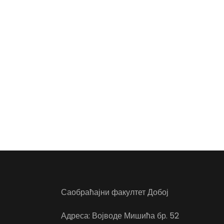
Саобраћајни факултет Добој
Адреса: Војводе Мишића бр. 52