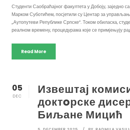
Студенти Саобраћајног факултета у Добоју, заједно
Марком Суботићем, посјетили су Центар за управљање 
„Аутопутеви Републике Српске”. Током обиласка, студ
реалном времену, процедурама које се примјењују ради
Read More
Извештај комиси
05
DEC
доктoрске дисер
Биљане Мицић
5. DECEMBER 2025.
BY
RADMILA VASIL