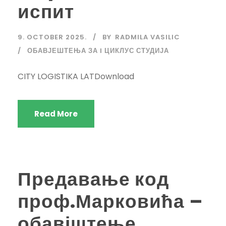
испит
9. OCTOBER 2025.
BY
RADMILA VASILIC
ОБАВЈЕШТЕЊА ЗА I ЦИКЛУС СТУДИЈА
CITY LOGISTIKA LATDownload
Read More
Предавање код
проф.Марковића –
обавјштење