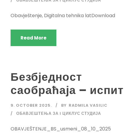
ОБАВЈЕШТЕЊА ЗА I ЦИКЛУС СТУДИЈА
Obavještenje, Digitalna tehnika latDownload
Read More
Безбједност
саобраћаја – испит
9. OCTOBER 2025.
BY
RADMILA VASILIC
ОБАВЈЕШТЕЊА ЗА I ЦИКЛУС СТУДИЈА
OBAVJEŠTENJE_BS_usmeni_08_10_2025