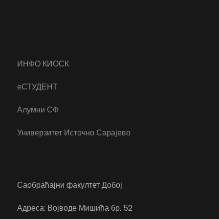
ИНФО КИОСК
еСТУДЕНТ
Алумни СФ
Универзитет Источно Сарајево
Саобраћајни факултет Добој
Адреса: Војводе Мишића бр. 52