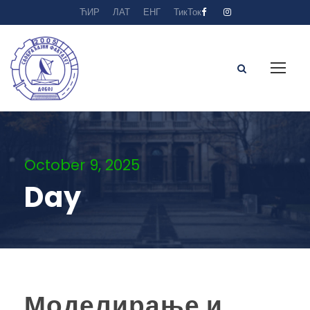
ЋИР
ЛАТ
ЕНГ
ТикТок
October 9, 2025
Day
Моделирање и