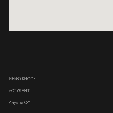
ИНФО КИОСК
еСТУДЕНТ
Алумни СФ