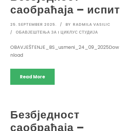
саобраћаја – испит
25. SEPTEMBER 2025.
BY
RADMILA VASILIC
ОБАВЈЕШТЕЊА ЗА I ЦИКЛУС СТУДИЈА
OBAVJEŠTENJE_BS_usmeni_24_09_2025Dow
nload
Read More
Безбједност
саобраћаја –