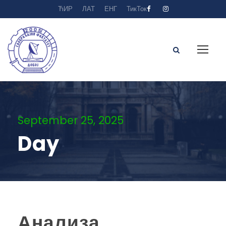
ЋИР
ЛАТ
ЕНГ
ТикТок
September 25, 2025
Day
Анализа