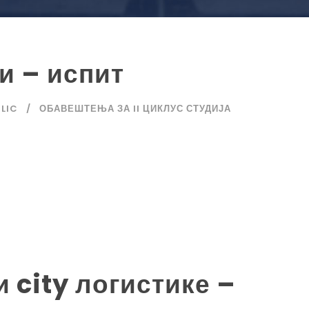
и – испит
ILIC
ОБАВЕШТЕЊА ЗА II ЦИКЛУС СТУДИЈА
 city логистике –