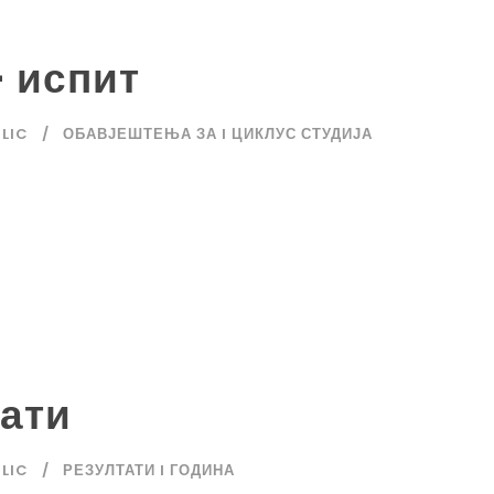
– испит
ILIC
ОБАВЈЕШТЕЊА ЗА I ЦИКЛУС СТУДИЈА
тати
ILIC
РЕЗУЛТАТИ I ГОДИНА