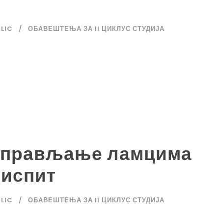
ILIC
ОБАВЕШТЕЊА ЗА II ЦИКЛУС СТУДИЈА
управљање ламцима
 испит
ILIC
ОБАВЕШТЕЊА ЗА II ЦИКЛУС СТУДИЈА