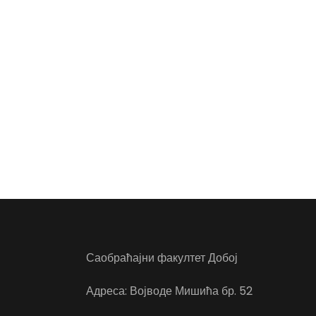
Саобраћајни факултет Добој
Адреса: Војводе Мишића бр. 52