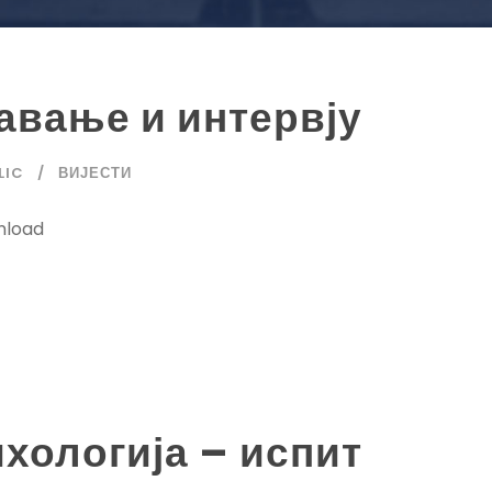
авање и интервју
LIC
ВИЈЕСТИ
nload
хологија – испит