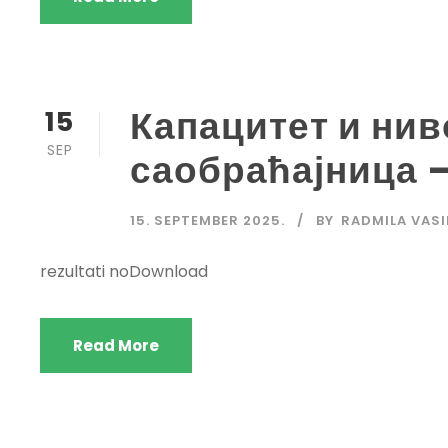
Капацитет и нив
15
SEP
саобраћајница –
15. SEPTEMBER 2025.
BY
RADMILA VASI
rezultati noDownload
Read More