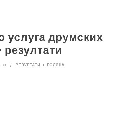
о услуга друмских
 резултати
LIC
РЕЗУЛТАТИ III ГОДИНА