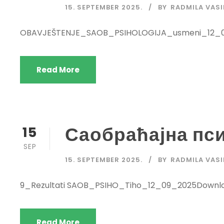
15. SEPTEMBER 2025.
BY
RADMILA VASI
OBAVJEŠTENJE_SAOB_PSIHOLOGIJA_usmeni_12_
Read More
Саобраћајна пси
15
SEP
15. SEPTEMBER 2025.
BY
RADMILA VASI
9_Rezultati SAOB_PSIHO_Tiho_12_09_2025Downl
Read More