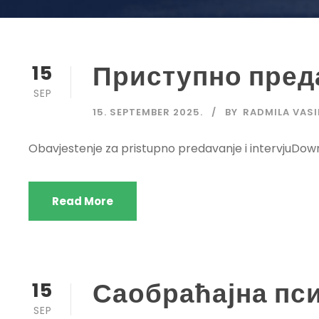
Приступно пред
15
SEP
15. SEPTEMBER 2025.
BY
RADMILA VASI
Obavjestenje za pristupno predavanje i intervjuDow
Read More
Саобраћајна пси
15
SEP