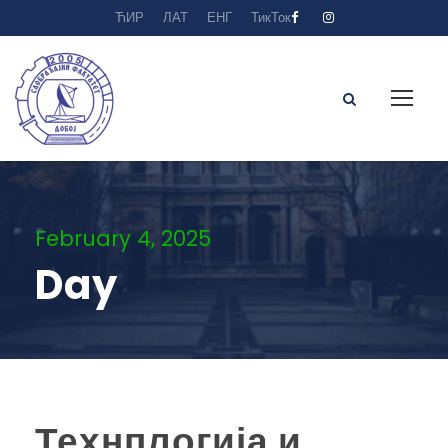
ЋИР
ЛАТ
ЕНГ
ТикТок
February 4, 2025
Day
Технплогија и