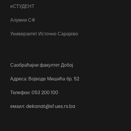
еСТУДЕНТ
Алумни СФ
Универзитет Источно Сарајево
Саобраћајни факултет Добој
Адреса: Војводе Мишића бр. 52
Телефон: 053 200 100
емаил: dekanat@sf.ues.rs.ba