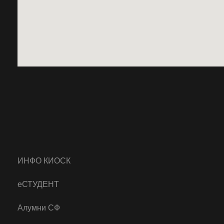
ИНФО КИОСК
еСТУДЕНТ
Алумни СФ