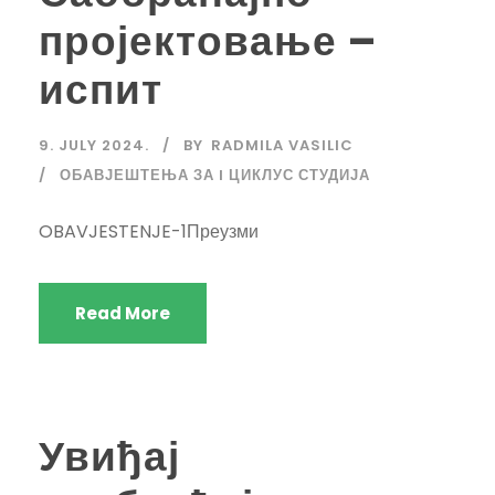
пројектовање –
испит
9. JULY 2024.
BY
RADMILA VASILIC
ОБАВЈЕШТЕЊА ЗА I ЦИКЛУС СТУДИЈА
OBAVJESTENJE-1Преузми
Read More
Увиђај