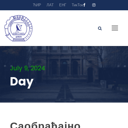
ЋИР
ЛАТ
ЕНГ
ТикТок
July 9, 2024
Day
Саобраћајно