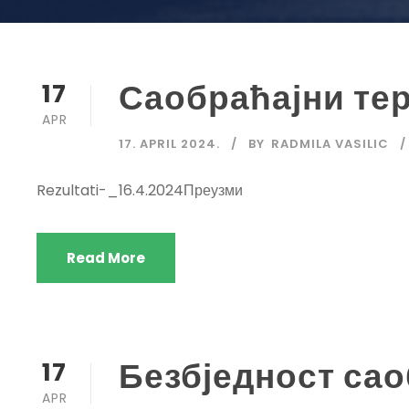
Саобраћајни те
17
APR
17. APRIL 2024.
BY
RADMILA VASILIC
Rezultati-_16.4.2024Преузми
Read More
Безбједност сао
17
APR