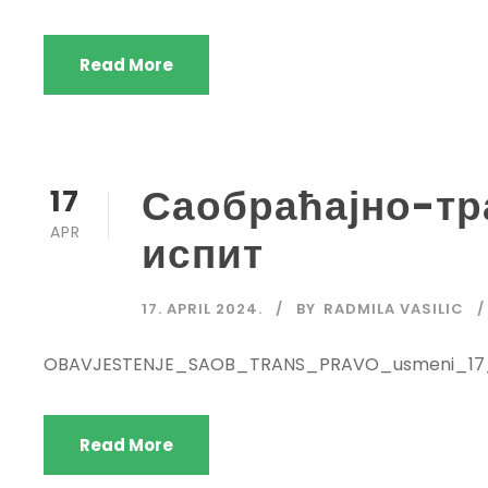
Read More
Саобраћајно-тр
17
APR
испит
17. APRIL 2024.
BY
RADMILA VASILIC
OBAVJESTENJE_SAOB_TRANS_PRAVO_usmeni_17
Read More