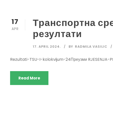
Транспортна сре
17
APR
резултати
17. APRIL 2024.
BY
RADMILA VASILIC
Rezultati-TSU-I-kolokvijum-24Преузми RJESENJ
Read More