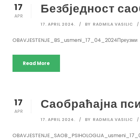
Безбједност сао
17
APR
17. APRIL 2024.
BY
RADMILA VASILIC
OBAVJESTENJE_BS_usmeni_17_04_2024Преузми
Read More
Саобраћајна пси
17
APR
17. APRIL 2024.
BY
RADMILA VASILIC
OBAVJESTENJE_SAOB_PSIHOLOGIJA_usmeni_17_