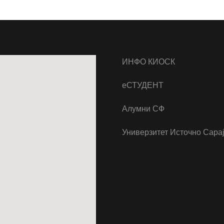
ИНФО КИОСК
еСТУДЕНТ
Алумни СФ
Универзитет Источно Сара