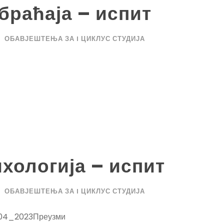
браћаја – испит
ОБАВЈЕШТЕЊА ЗА I ЦИКЛУС СТУДИЈА
хологија – испит
ОБАВЈЕШТЕЊА ЗА I ЦИКЛУС СТУДИЈА
04_2023Преузми