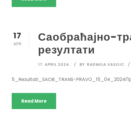
Саобраћајно-тр
17
APR
резултати
17. APRIL 2024.
BY
RADMILA VASILIC
5_Rezultati_SAOB_TRANS-PRAVO_15_04_2024Пр
Read More