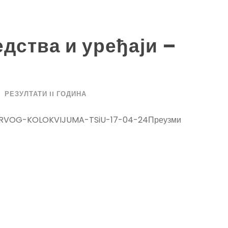
дства и уређаји –
РЕЗУЛТАТИ II ГОДИНА
A-PRVOG-KOLOKVIJUMA-TSiU-17-04-24Преузми