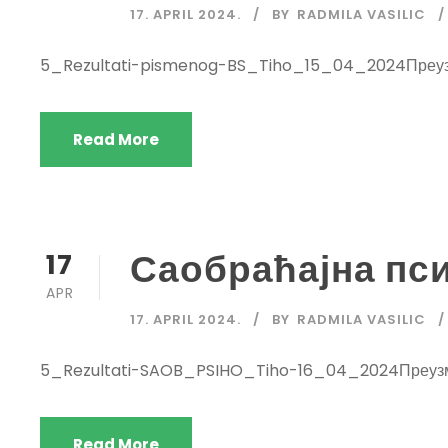
17. APRIL 2024.
BY
RADMILA VASILIC
5_Rezultati-pismenog-BS_Tiho_15_04_2024Преу
Read More
Саобраћајна пси
17
APR
17. APRIL 2024.
BY
RADMILA VASILIC
5_Rezultati-SAOB_PSIHO_Tiho-16_04_2024Преуз
Read More