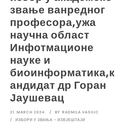
звање ванредног
професора,ужа
научна област
Инфотмационе
науке и
биоинформатика,к
андидат др Горан
Јаушевац
21. MARCH 2024.
BY
RADMILA VASILIC
ИЗБОРИ У ЗВАЊА - ИЗВЈЕШТАЈИ