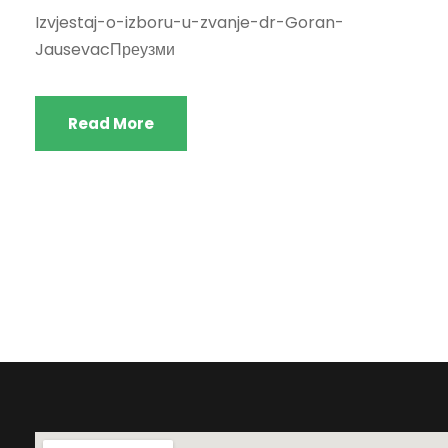
Izvjestaj-o-izboru-u-zvanje-dr-Goran-
JausevacПреузми
Read More