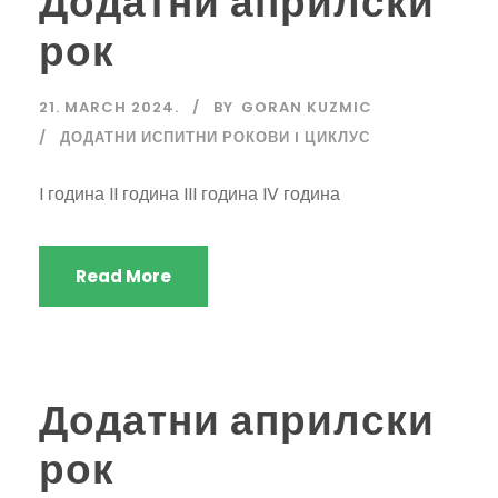
Додатни априлски
рок
21. MARCH 2024.
BY
GORAN KUZMIC
ДОДАТНИ ИСПИТНИ РОКОВИ I ЦИКЛУС
I година II година III година IV година
Read More
Додатни априлски
рок