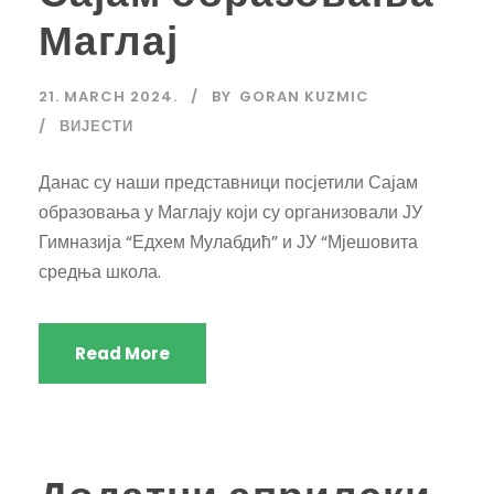
Маглај
21. MARCH 2024.
BY
GORAN KUZMIC
ВИЈЕСТИ
Данас су наши представници посјетили Сајам
образовања у Маглају који су организовали ЈУ
Гимназија “Едхем Мулабдић” и ЈУ “Мјешовита
средња школа.
Read More