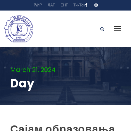
ЋИР
ЛАТ
ЕНГ
ТикТок
March 21, 2024
Day
Сајам образовања