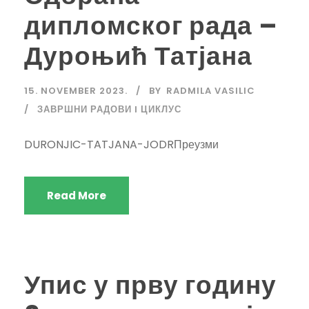
дипломског рада –
Дуроњић Татјана
15. NOVEMBER 2023.
BY
RADMILA VASILIC
ЗАВРШНИ РАДОВИ I ЦИКЛУС
DURONJIC-TATJANA-JODRПреузми
Read More
Упис у прву годину