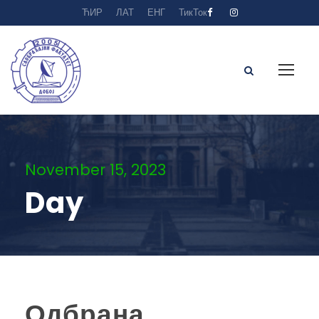
ЋИР
ЛАТ
ЕНГ
ТикТок
November 15, 2023
Day
Одбрана