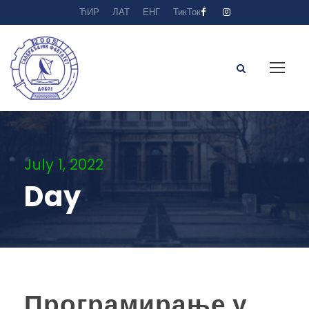
ЋИР
ЛАТ
ЕНГ
ТикТок
July 1, 2022
Day
Програмирање у