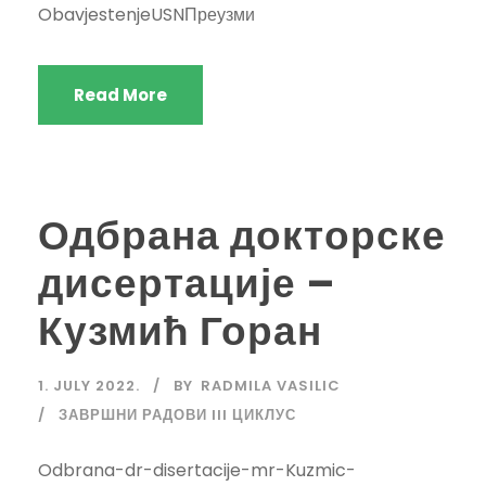
ObavjestenjeUSNПреузми
Read More
Одбрана докторске
дисертације –
Кузмић Горан
1. JULY 2022.
BY
RADMILA VASILIC
ЗАВРШНИ РАДОВИ III ЦИКЛУС
Odbrana-dr-disertacije-mr-Kuzmic-