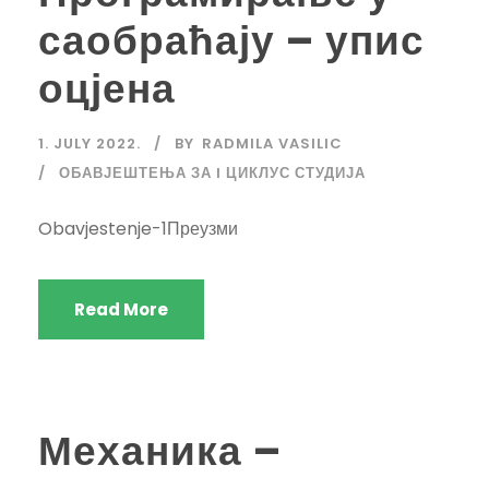
саобраћају – упис
оцјена
1. JULY 2022.
BY
RADMILA VASILIC
ОБАВЈЕШТЕЊА ЗА I ЦИКЛУС СТУДИЈА
Obavjestenje-1Преузми
Read More
Механика –