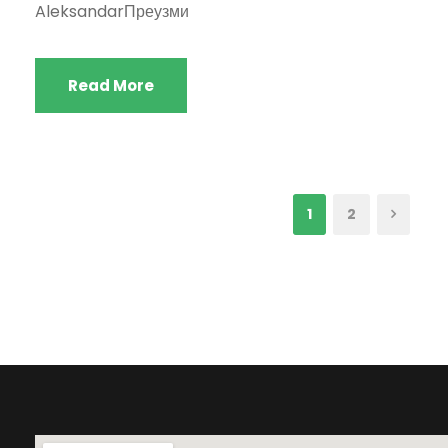
AleksandarПреузми
Read More
1
2