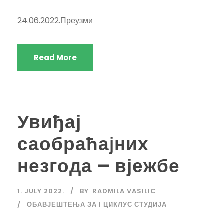
24.06.2022.Преузми
Read More
Увиђај
саобраћајних
незгода – вјежбе
1. JULY 2022.
BY
RADMILA VASILIC
ОБАВЈЕШТЕЊА ЗА I ЦИКЛУС СТУДИЈА