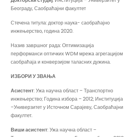
Докторски студиј
: Институција – Универзитет у
Београду, Саобраћајни факултет
Стечена титула: доктор наука- саобраћајно
инжењерство, година 2020.
Назив завршног рада: Оптимизација
перформанси оптичких WDM мрежа агрегацијом
саобраћаја и конверзијом таласних дужина.
ИЗБОРИ У ЗВАЊА
Асистент
: Ужа научна област – Транспортно
инжењерство; Година избора – 2012; Институција
–Универзитет у Источном Сарајеву, Саобраћајни
факултет.
Виши асистент
: Ужа научна област –