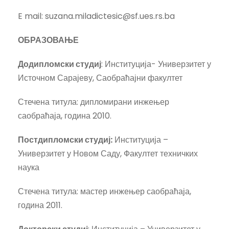
E mail: suzana.miladictesic@sf.ues.rs.ba
ОБРАЗОВАЊЕ
Додипломски студиј
: Институција- Универзитет у
Источном Сарајеву, Саобраћајни факултет
Стечена титула: дипломирани инжењер
саобраћаја, година 2010.
Постдипломски студиј
:
Институција –
Универзитет у Новом Саду, Факултет техничких
наука
Стечена титула: мастер инжењер саобраћаја,
година 2011.