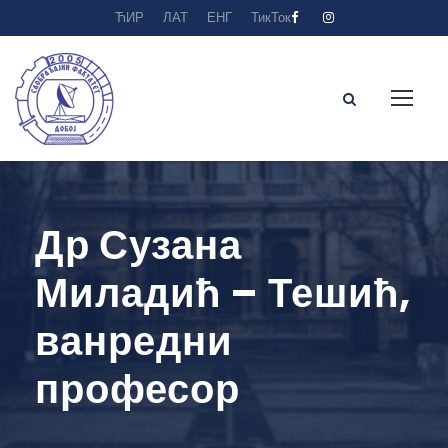
ЋИР
ЛАТ
ЕНГ
ТикТок
Др Сузана
Миладић – Тешић,
ванредни
професор