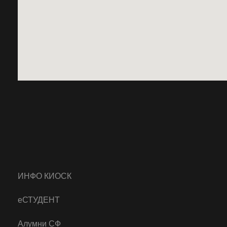
ИНФО КИОСК
еСТУДЕНТ
Алумни СФ