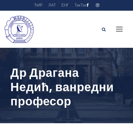
ЋИР
ЛАТ
ЕНГ
ТикТок
Др Драгана
Недић, ванредни
професор