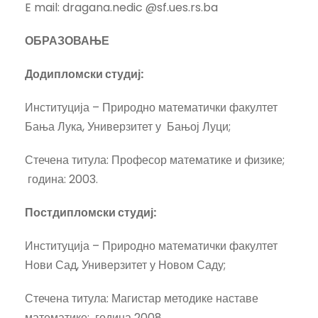
E mail: dragana.nedic @sf.ues.rs.ba
ОБРАЗОВАЊЕ
Додипломски студиј
:
Институција – Природно математички факултет
Бања Лука, Универзитет у Бањој Луци;
Стечена титула: Професор математике и физике;
година: 2003.
Постдипломски студиј
:
Институција – Природно математички факултет
Нови Сад, Универзитет у Новом Саду;
Стечена титула: Магистар методике наставе
математике; година 2008.