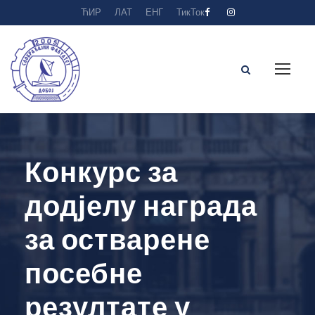
ЋИР
ЛАТ
ЕНГ
ТикТок
Конкурс за
додјелу награда
за остварене
посебне
резултате у