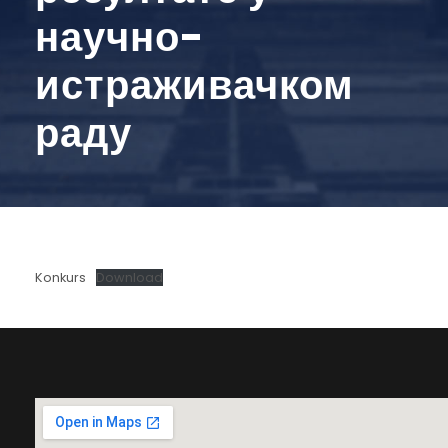
научно-
истраживачком
раду
Konkurs
Download