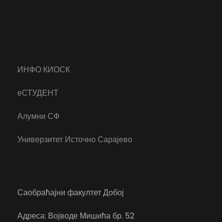
ИНФО КИОСК
еСТУДЕНТ
Алумни СФ
Универзитет Источно Сарајево
Саобраћајни факултет Добој
Адреса: Војводе Мишића бр. 52