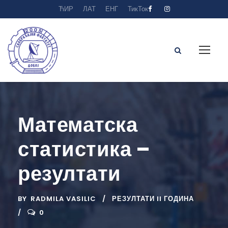
ЋИР
ЛАТ
ЕНГ
ТикТок
Математска
статистика –
резултати
BY
RADMILA VASILIC
РЕЗУЛТАТИ II ГОДИНА
0