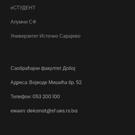
еСТУДЕНТ
Алумни СФ
Универзитет Источно Сарајево
Саобраћајни факултет Добој
Адреса: Војводе Мишића бр. 52
Телефон: 053 200 100
емаил: dekanat@sf.ues.rs.ba