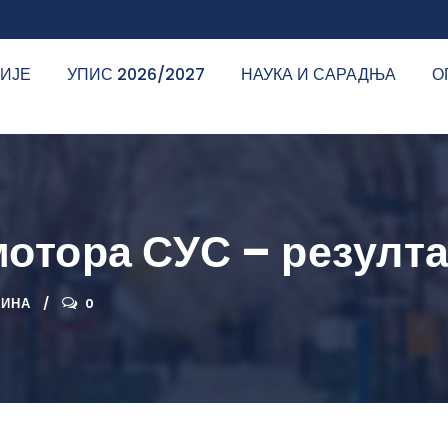
ДИЈЕ
УПИС 2026/2027
НАУКА И САРАДЊА
О
мотора СУС – резулт
ДИНА
0