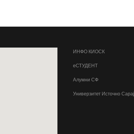
ИНФО КИОСК
еСТУДЕНТ
Алумни СФ
Универзитет Источно Сара