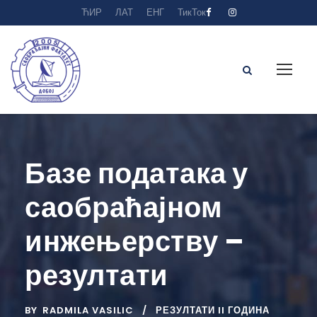
ЋИР
ЛАТ
ЕНГ
ТикТок
Базе података у
саобраћајном
инжењерству –
резултати
BY
RADMILA VASILIC
РЕЗУЛТАТИ II ГОДИНА