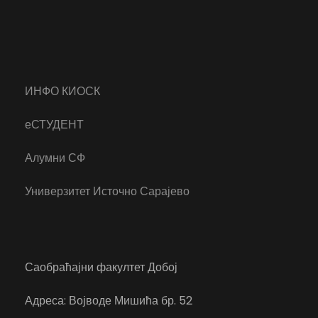
ИНФО КИОСК
еСТУДЕНТ
Алумни СФ
Универзитет Источно Сарајево
Саобраћајни факултет Добој
Адреса: Војводе Мишића бр. 52