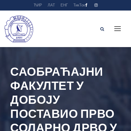
ЋИР
ЛАТ
ЕНГ
ТикТок
САОБРАЋАЈНИ
ФАКУЛТЕТ У
ДОБОЈУ
ПОСТАВИО ПРВО
СОЛАРНО ДРВО У