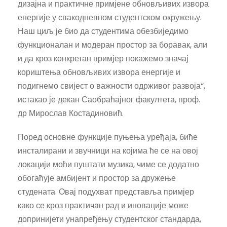
дизајна и практичне примјене обновљивих извора
енергије у свакодневном студентском окружењу.
Наш циљ је био да студентима обезбиједимо
функционалан и модеран простор за боравак, али
и да кроз конкретан примјер покажемо значај
кориштења обновљивих извора енергије и
подигнемо свијест о важности одрживог развоја“,
истакао је декан Саобраћајног факултета, проф.
др Мирослав Костадиновић.
Поред основне функције пуњења уређаја, биће
инсталирани и звучници на којима ће се на овој
локацији моћи пуштати музика, чиме се додатно
обогаћује амбијент и простор за дружење
студената. Овај подухват представља примјер
како се кроз практичан рад и иновације може
допринијети унапређењу студентског стандарда,