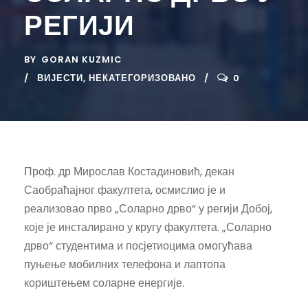
РЕГИЈИ
BY
GORAN KUZMIC
ВИЈЕСТИ
,
НЕКАТЕГОРИЗОВАНО
0
Проф. др Мирослав Костадиновић, декан
Саобраћајног факултета, осмислио је и
реализовао прво „Соларно дрво“ у регији Добој,
које је инсталирано у кругу факултета. „Соларно
дрво“ студентима и посјетиоцима омогућава
пуњење мобилних телефона и лаптопа
кориштењем соларне енергије.