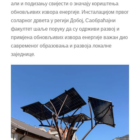
али и подизању свијести о значају кориштења
обновљивих извора енергије. Инсталацијом првог
соларног дрвета у регији Добој, Саобраћајни
факултет шаље поруку да су одрживи развој и
примјена обновљивих извора енергије важан дио
савременог образовања и развоја локалне
заједнице.