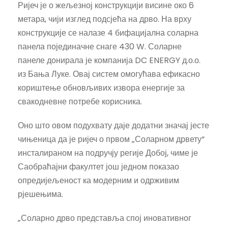
Ријеч је о жељезној конструкцији висине око 6
метара, чији изглед подсјећа на дрво. На врху
конструкције се налазе 4 бифацијална соларна
панела појединачне снаге 430 W. Соларне
панеле донирала је компанија DC ENERGY д.о.о.
из Бања Луке. Овај систем омогућава ефикасно
кориштење обновљивих извора енергије за
свакодневне потребе корисника.
Оно што овом подухвату даје додатни значај јесте
чињеница да је ријеч о првом „Соларном дрвету“
инсталираном на подручју регије Добој, чиме је
Саобраћајни факултет још једном показао
опредијељеност ка модерним и одрживим
рјешењима.
„Соларно дрво представља спој иновативног