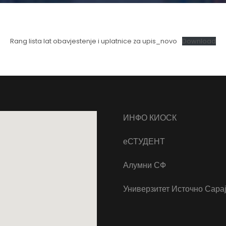
Rang lista lat obavjestenje i uplatnice za upis_novo
Download
ИНФО КИОСК
еСТУДЕНТ
Алумни СФ
Универзитет Источно Сара