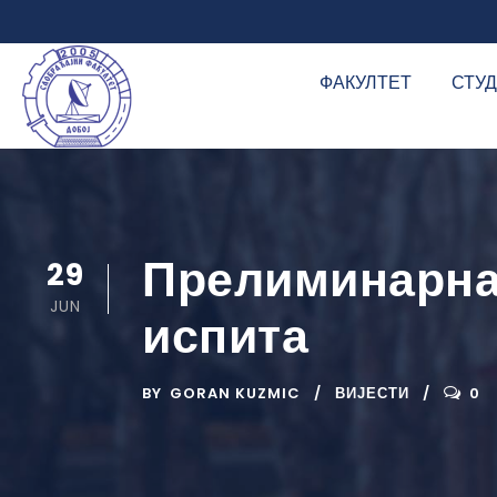
ФАКУЛТЕТ
СТУ
Прелиминарна 
29
JUN
испита
BY
GORAN KUZMIC
ВИЈЕСТИ
0