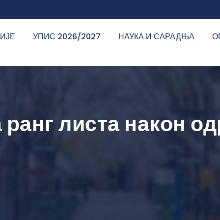
ДИЈЕ
УПИС 2026/2027
НАУКА И САРАДЊА
О
ранг листа након од