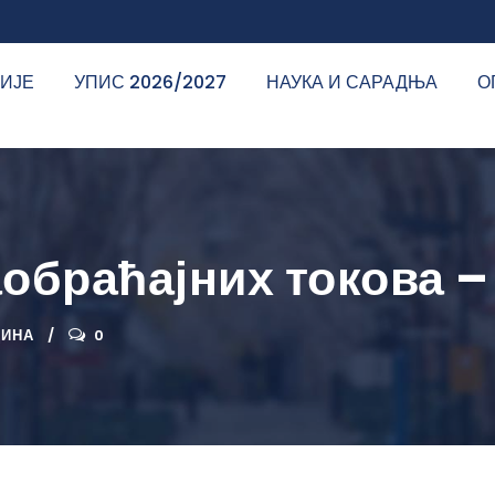
ДИЈЕ
УПИС 2026/2027
НАУКА И САРАДЊА
О
аобраћајних токова –
ДИНА
0