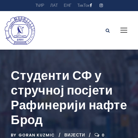
ЋИР
ЛАТ
ЕНГ
ТикТок
Студенти СФ у
стручној посјети
Рафинерији нафте
Брод
BY
GORAN KUZMIC
ВИЈЕСТИ
0