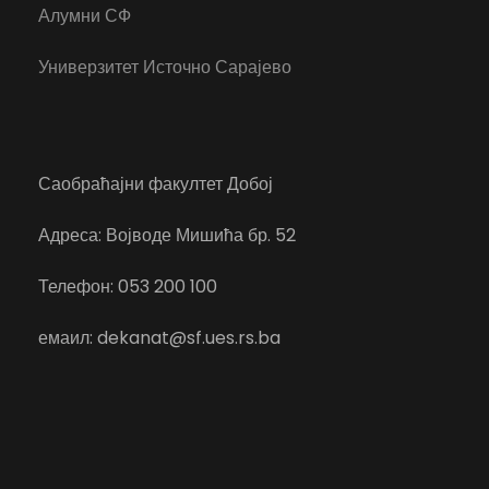
Алумни СФ
Универзитет Источно Сарајево
Саобраћајни факултет Добој
Адреса: Војводе Мишића бр. 52
Телефон: 053 200 100
емаил: dekanat@sf.ues.rs.ba