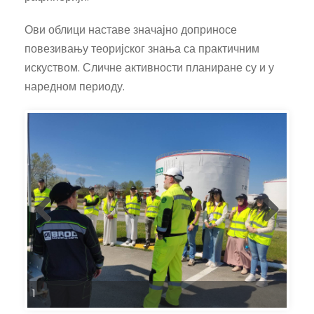
Ови облици наставе значајно доприносе
повезивању теоријског знања са практичним
искуством. Сличне активности планиране су и у
наредном периоду.
1