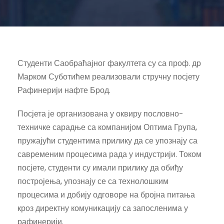
Студенти Саобраћајног факултета су са проф. др
Марком Суботићем реализовали стручну посјету
Рафинерији нафте Брод.
Посјета је организована у оквиру пословно-
техничке сарадње са компанијом Оптима Група,
пружајући студентима прилику да се упознају са
савременим процесима рада у индустрији. Током
посјете, студенти су имали прилику да обиђу
постројења, упознају се са технолошким
процесима и добију одговоре на бројна питања
кроз директну комуникацију са запосленима у
рафинерији.