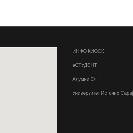
ИНФО КИОСК
еСТУДЕНТ
Алумни СФ
Универзитет Источно Сара