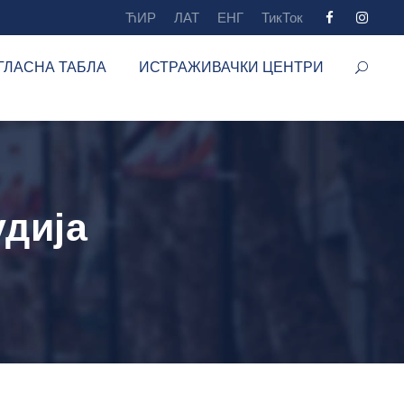
ЋИР
ЛАТ
ЕНГ
ТикТок
ГЛАСНА ТАБЛА
ИСТРАЖИВАЧКИ ЦЕНТРИ
удија