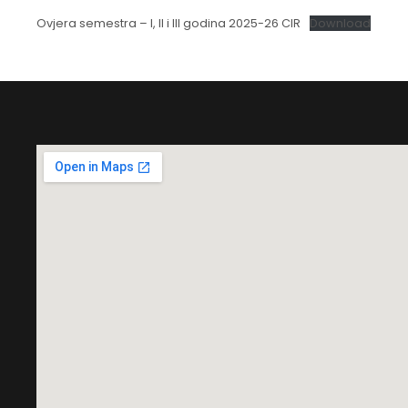
Ovjera semestra – I, II i III godina 2025-26 CIR
Download