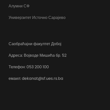
Алумни СФ
Универзитет Источно Сарајево
Саобраћајни факултет Добој
Адреса: Војводе Мишића бр. 52
Телефон: 053 200 100
емаил: dekanat@sf.ues.rs.ba