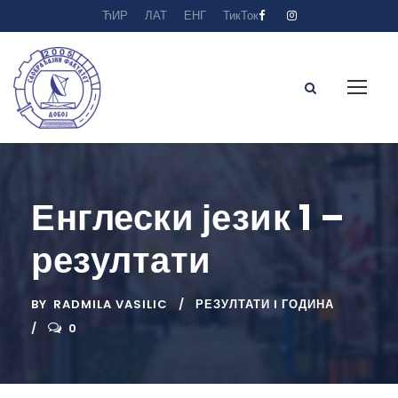
ЋИР
ЛАТ
ЕНГ
ТикТок
Енглески језик 1 –
резултати
BY
RADMILA VASILIC
РЕЗУЛТАТИ I ГОДИНА
0