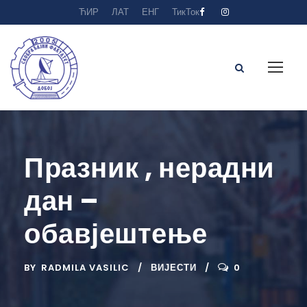
ЋИР
ЛАТ
ЕНГ
ТикТок
Празник , нерадни
дан –
обавјештење
BY
RADMILA VASILIC
ВИЈЕСТИ
0