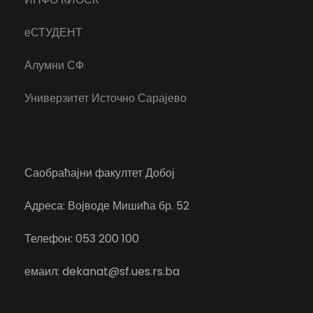
еСТУДЕНТ
Алумни СФ
Универзитет Источно Сарајево
Саобраћајни факултет Добој
Адреса: Војводе Мишића бр. 52
Телефон: 053 200 100
емаил: dekanat@sf.ues.rs.ba