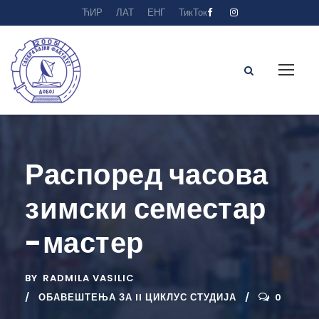
ЋИР
ЛАТ
ЕНГ
ТикТок
Распоред часова
зимски семестар
-мастер
BY
RADMILA VASILIC
ОБАВЕШТЕЊА ЗА II ЦИКЛУС СТУДИЈА
0