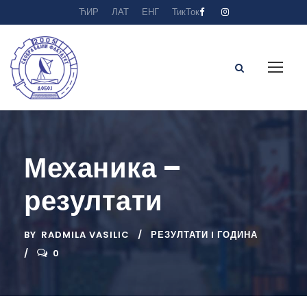
ЋИР
ЛАТ
ЕНГ
ТикТок
Механика –
резултати
BY
RADMILA VASILIC
РЕЗУЛТАТИ I ГОДИНА
0