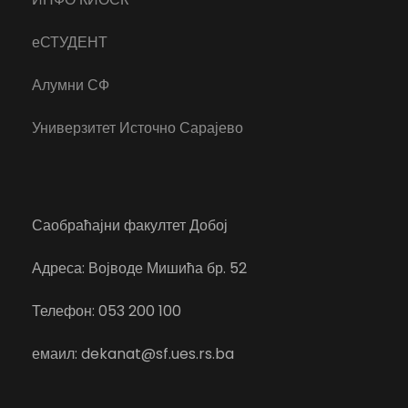
еСТУДЕНТ
Алумни СФ
Универзитет Источно Сарајево
Саобраћајни факултет Добој
Адреса: Војводе Мишића бр. 52
Телефон: 053 200 100
емаил: dekanat@sf.ues.rs.ba