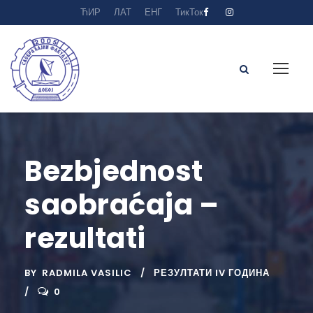
ЋИР
ЛАТ
ЕНГ
ТикТок
Bezbjednost
saobraćaja –
rezultati
BY
RADMILA VASILIC
РЕЗУЛТАТИ IV ГОДИНА
0