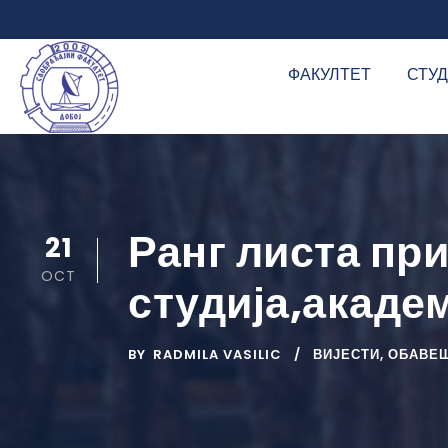
ФАКУЛТЕТ
СТУ
Ранг листа пр
21
OCT
студија,акаде
BY
RADMILA VASILIC
ВИЈЕСТИ
,
ОБАВЕШ