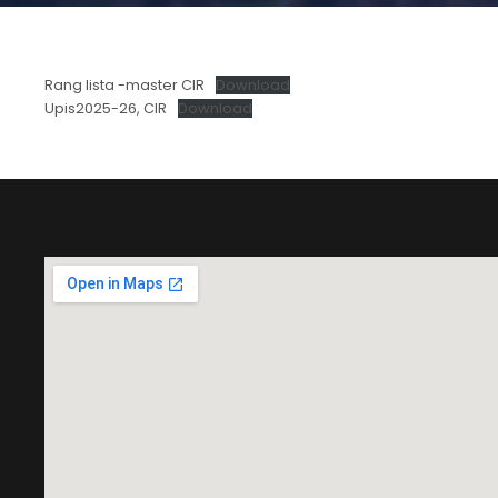
Rang lista -master CIR
Download
Upis2025-26, CIR
Download