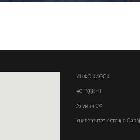
ИНФО КИОСК
еСТУДЕНТ
Алумни СФ
Универзитет Источно Сара