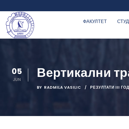
ФАКУЛТЕТ
СТУ
Вертикални тр
05
JUN
BY
RADMILA VASILIC
РЕЗУЛТАТИ III ГО