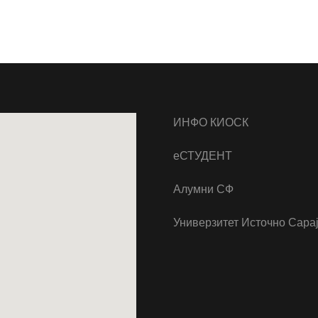
ИНФО КИОСК
еСТУДЕНТ
Алумни СФ
Универзитет Источно Сара